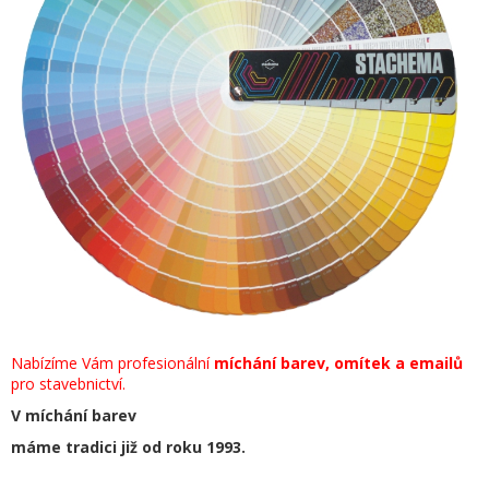
Nabízíme Vám profesionální
míchání
barev, omítek a emailů
pro stavebnictví.
V míchání barev
COLORMIX Ostrava - Hranečník
máme tradici již od roku 1993.