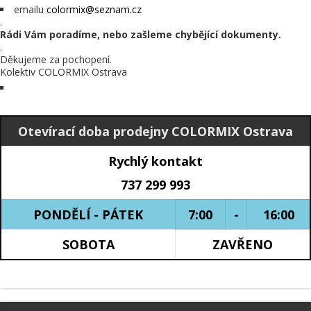
emailu
colormix@seznam.cz
.
Rádi Vám poradíme, nebo zašleme chybějící dokumenty.
.
Děkujeme za pochopení.
Kolektiv COLORMIX Ostrava
Otevírací doba prodejny COLORMIX Ostrava
Rychlý kontakt
737 299 993
PONDĚLÍ - PÁTEK
7:00
-
16:00
SOBOTA
ZAVŘENO
.