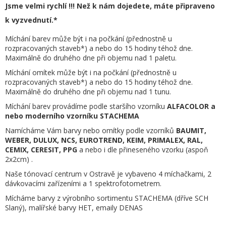
Jsme velmi rychlí !!! Než k nám dojedete, máte připraveno
k vyzvednutí.*
Míchání barev může být i na počkání (přednostně u
rozpracovaných staveb*) a nebo do 15 hodiny téhož dne.
Maximálně do druhého dne při objemu nad 1 paletu.
Míchání omítek může být i na počkání (přednostně u
rozpracovaných staveb*) a nebo do 15 hodiny téhož dne.
Maximálně do druhého dne při objemu nad 1 tunu.
Míchání barev provádíme podle staršího vzorníku
ALFACOLOR
a
nebo moderního vzorníku STACHEMA
Namícháme Vám barvy nebo omítky podle vzorníků
BAUMIT,
WEBER, DULUX, NCS, EUROTREND, KEIM, PRIMALEX, RAL,
CEMIX, CERESIT, PPG
a nebo i dle přineseného vzorku (aspoň
2x2cm) .
Naše tónovací centrum v Ostravě je vybaveno 4 míchačkami, 2
dávkovacími zařízeními a 1 spektrofotometrem.
Mícháme barvy z výrobního sortimentu STACHEMA (dříve SCH
Slaný), malířské barvy HET, emaily DENAS