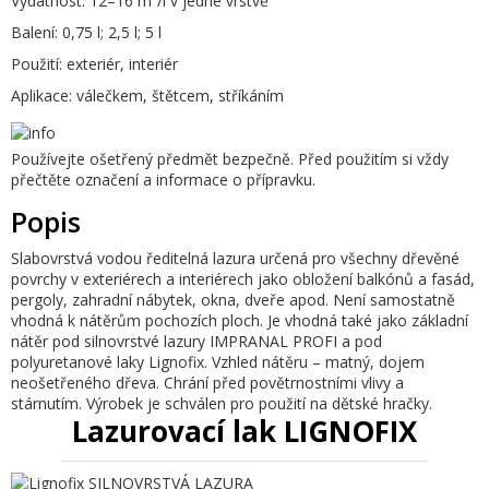
Vydatnost:
12–16 m²/l v jedné vrstvě
Balení:
0,75 l; 2,5 l; 5 l
Použití:
exteriér, interiér
Aplikace:
válečkem, štětcem, stříkáním
Používejte ošetřený předmět bezpečně. Před použitím si vždy
přečtěte označení a informace o přípravku.
Popis
Slabovrstvá vodou ředitelná lazura určená pro všechny dřevěné
povrchy v exteriérech a interiérech jako obložení balkónů a fasád,
pergoly, zahradní nábytek, okna, dveře apod. Není samostatně
vhodná k nátěrům pochozích ploch. Je vhodná také jako základní
nátěr pod silnovrstvé lazury IMPRANAL PROFI a pod
polyuretanové laky Lignofix. Vzhled nátěru – matný, dojem
neošetřeného dřeva. Chrání před povětrnostními vlivy a
stárnutím. Výrobek je schválen pro použití na dětské hračky.
Lazurovací lak LIGNOFIX