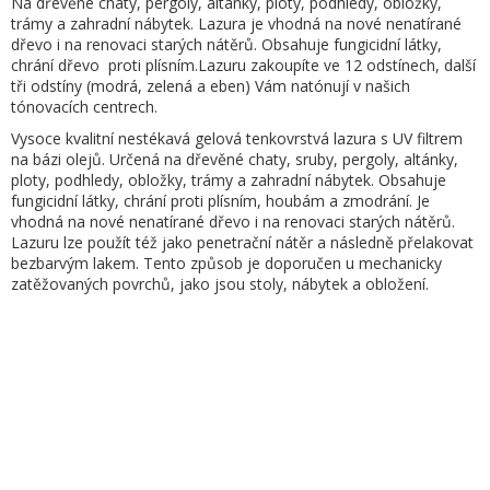
Na dřevěné chaty, pergoly, altánky, ploty, podhledy, obložky,
trámy a zahradní nábytek. Lazura je vhodná na nové nenatírané
dřevo i na renovaci starých nátěrů. Obsahuje fungicidní látky,
chrání dřevo proti plísním.Lazuru zakoupíte ve 12 odstínech, další
tři odstíny (modrá, zelená a eben) Vám natónují v našich
tónovacích centrech.
Vysoce kvalitní nestékavá gelová tenkovrstvá lazura s UV filtrem
na bázi olejů. Určená na dřevěné chaty, sruby, pergoly, altánky,
ploty, podhledy, obložky, trámy a zahradní nábytek. Obsahuje
fungicidní látky, chrání proti plísním, houbám a zmodrání. Je
vhodná na nové nenatírané dřevo i na renovaci starých nátěrů.
Lazuru lze použít též jako penetrační nátěr a následně přelakovat
bezbarvým lakem. Tento způsob je doporučen u mechanicky
zatěžovaných povrchů, jako jsou stoly, nábytek a obložení.