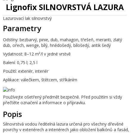
Lignofix SILNOVRSTVÁ LAZURA
Lazurovací lak silnovrstvý
Parametry
Odstíny:
bezbarvý, pinie, dub, mahagon, třešeň, meranti, zlatý
dub, ořech, wenge, bílý, hnědošedý, bílošedý, antik šedý
Vydatnost:
8–12 m²/l v jedné vrstvě
Balení:
0,75 l; 2,5 l
Použití:
exteriér, interiér
Aplikace:
válečkem, štětcem, stříkáním
Používejte ošetřený předmět bezpečně. Před použitím si vždy
přečtěte označení a informace o přípravku.
Popis
Silnovrstvá vodou ředitelná lazura určená pro všechny dřevěné
povrchy v exteriérech a interiérech jako obložení balkónů a fasád,