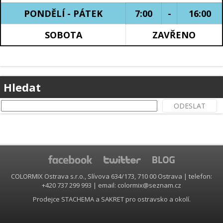
PONDĚLÍ - PÁTEK
7:00
-
16:00
SOBOTA
ZAVŘENO
.
Hledat
COLORMIX Ostrava s.r.o., Slívova 634/173, 710 00 Ostrava | telefon:
+420 737 299 993 | email: colormix@seznam.cz
Prodejce STACHEMA a SAKRET pro ostravsko a okolí.