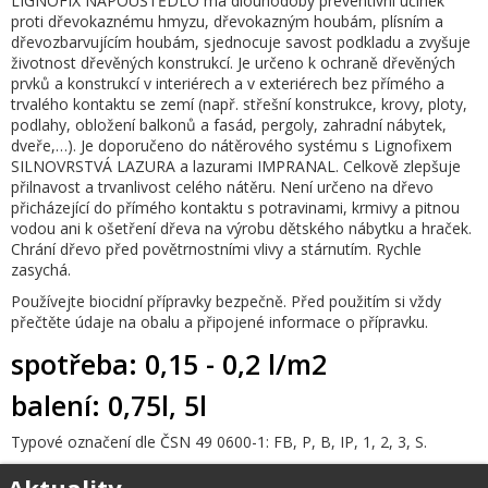
LIGNOFIX NAPOUŠTĚDLO má dlouhodobý preventivní účinek
proti dřevokaznému hmyzu, dřevokazným houbám, plísním a
dřevozbarvujícím houbám, sjednocuje savost podkladu a zvyšuje
životnost dřevěných konstrukcí. Je určeno k ochraně dřevěných
prvků a konstrukcí v interiérech a v exteriérech bez přímého a
trvalého kontaktu se zemí (např. střešní konstrukce, krovy, ploty,
podlahy, obložení balkonů a fasád, pergoly, zahradní nábytek,
dveře,…). Je doporučeno do nátěrového systému s Lignofixem
SILNOVRSTVÁ LAZURA a lazurami IMPRANAL. Celkově zlepšuje
přilnavost a trvanlivost celého nátěru. Není určeno na dřevo
přicházející do přímého kontaktu s potravinami, krmivy a pitnou
vodou ani k ošetření dřeva na výrobu dětského nábytku a hraček.
Chrání dřevo před povětrnostními vlivy a stárnutím. Rychle
zasychá.
Používejte biocidní přípravky bezpečně. Před použitím si vždy
přečtěte údaje na obalu a připojené informace o přípravku.
spotřeba: 0,15 - 0,2 l/m2
balení: 0,75l, 5l
Typové označení dle ČSN 49 0600-1: FB, P, B, IP, 1, 2, 3, S.
Aktuality