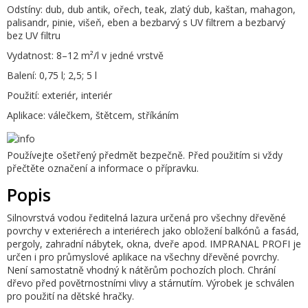
Odstíny:
dub, dub antik, ořech, teak, zlatý dub, kaštan, mahagon,
palisandr, pinie, višeň, eben a bezbarvý s UV filtrem a bezbarvý
bez UV filtru
Vydatnost:
8–12 m²/l v jedné vrstvě
Balení:
0,75 l; 2,5; 5 l
Použití:
exteriér, interiér
Aplikace:
válečkem, štětcem, stříkáním
Používejte ošetřený předmět bezpečně. Před použitím si vždy
přečtěte označení a informace o přípravku.
Popis
Silnovrstvá vodou ředitelná lazura určená pro všechny dřevěné
povrchy v exteriérech a interiérech jako obložení balkónů a fasád,
pergoly, zahradní nábytek, okna, dveře apod. IMPRANAL PROFI je
určen i pro průmyslové aplikace na všechny dřevěné povrchy.
Není samostatně vhodný k nátěrům pochozích ploch. Chrání
dřevo před povětrnostními vlivy a stárnutím. Výrobek je schválen
pro použití na dětské hračky.