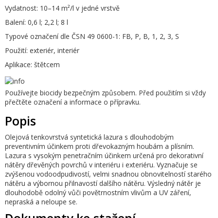
Vydatnost:
10–14 m²/l v jedné vrstvě
Balení:
0,6 l; 2,2 l; 8 l
Typové označení dle ČSN 49 0600-1:
FB, P, B, 1, 2, 3, S
Použití:
exteriér, interiér
Aplikace:
štětcem
Používejte biocidy bezpečným způsobem. Před použitím si vždy
přečtěte označení a informace o přípravku.
Popis
Olejová tenkovrstvá syntetická lazura s dlouhodobým
preventivním účinkem proti dřevokazným houbám a plísním.
Lazura s vysokým penetračním účinkem určená pro dekorativní
nátěry dřevěných povrchů v interiéru i exteriéru. Vyznačuje se
zvýšenou vodoodpudivostí, velmi snadnou obnovitelností starého
nátěru a výbornou přilnavostí dalšího nátěru. Výsledný nátěr je
dlouhodobě odolný vůči povětrnostním vlivům a UV záření,
nepraská a neloupe se.