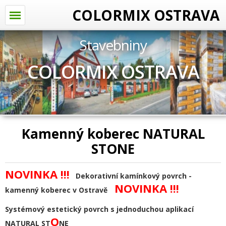
COLORMIX OSTRAVA
Stavebniny
COLORMIX OSTRAVA
Kamenný koberec NATURAL
STONE
NOVINKA !!!
Dekorativní kamínkový povrch -
NOVINKA !!!
kamenný koberec v Ostravě
Systémový estetický povrch s jednoduchou aplikací
O
NATURAL ST
NE