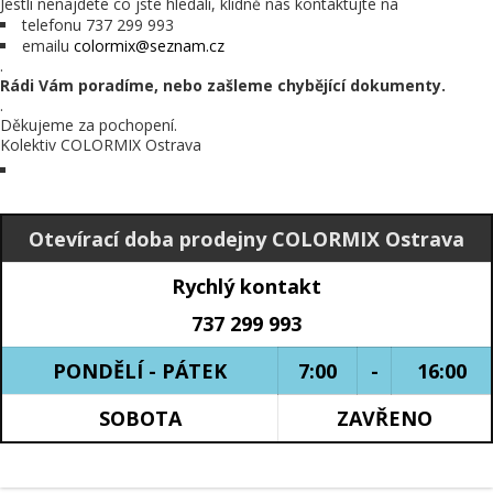
Jestli nenajdete co jste hledali, klidně nás kontaktujte na
telefonu 737 299 993
emailu
colormix@seznam.cz
.
Rádi Vám poradíme, nebo zašleme chybějící dokumenty.
.
Děkujeme za pochopení.
Kolektiv COLORMIX Ostrava
Otevírací doba prodejny COLORMIX Ostrava
Rychlý kontakt
737 299 993
PONDĚLÍ - PÁTEK
7:00
-
16:00
SOBOTA
ZAVŘENO
.