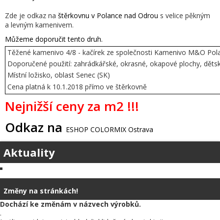
Zde je odkaz na
štěrkovnu v Polance nad Odrou
s velice pěkným
a levným kamenivem.
Můžeme doporučit tento druh.
Těžené kamenivo 4/8 - kačírek ze
společnosti Kamenivo M&O Pol
Doporučené použití:
zahrádkářské, okrasné, okapové plochy, dětsk
M
ístní ložisko, oblast Senec (SK)
Cena platná k 10.1.2018 přímo ve štěrkovně
Nejnižší ceny za m2 !!!
Odkaz na
ESHOP COLORMIX Ostrava
Aktuality
Změny na stránkách!
Dochází ke změnám v názvech výrobků.
.