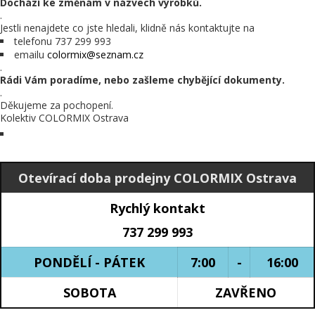
Dochází ke změnám v názvech výrobků.
.
Jestli nenajdete co jste hledali, klidně nás kontaktujte na
telefonu 737 299 993
emailu
colormix@seznam.cz
.
Rádi Vám poradíme, nebo zašleme chybějící dokumenty.
.
Děkujeme za pochopení.
Kolektiv COLORMIX Ostrava
Otevírací doba prodejny COLORMIX Ostrava
Rychlý kontakt
737 299 993
PONDĚLÍ - PÁTEK
7:00
-
16:00
SOBOTA
ZAVŘENO