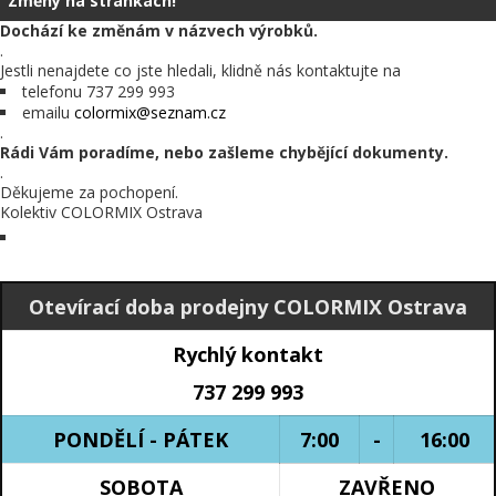
Změny na stránkách!
Dochází ke změnám v názvech výrobků.
.
Jestli nenajdete co jste hledali, klidně nás kontaktujte na
telefonu 737 299 993
emailu
colormix@seznam.cz
.
Rádi Vám poradíme, nebo zašleme chybějící dokumenty.
.
Děkujeme za pochopení.
Kolektiv COLORMIX Ostrava
Otevírací doba prodejny COLORMIX Ostrava
Rychlý kontakt
737 299 993
PONDĚLÍ - PÁTEK
7:00
-
16:00
SOBOTA
ZAVŘENO