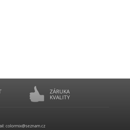
T
ZÁRUKA
KVALITY
ail: colormix@seznam.cz