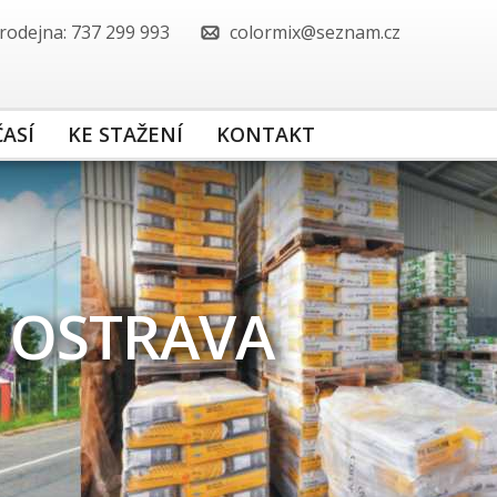
rodejna: 737 299 993
colormix@seznam.cz
ASÍ
KE STAŽENÍ
KONTAKT
 OSTRAVA