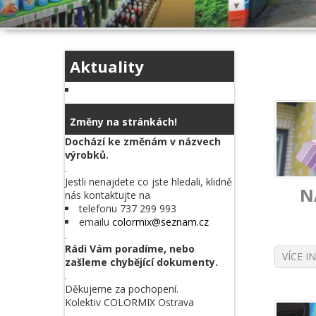
Aktuality
Změny na stránkách!
Dochází ke změnám v názvech
výrobků.
.
Jestli nenajdete co jste hledali, klidně
N
nás kontaktujte na
telefonu 737 299 993
emailu
colormix@seznam.cz
.
Rádi Vám poradíme, nebo
VÍCE I
zašleme chybějící dokumenty.
.
Děkujeme za pochopení.
Kolektiv COLORMIX Ostrava