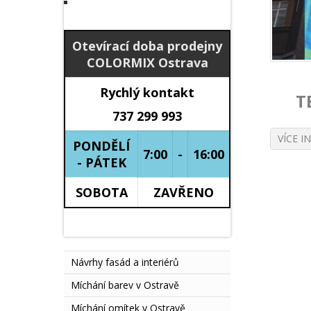
Otevírací doba prodejny
COLORMIX Ostrava
Rychlý kontakt
T
737 299 993
VÍCE I
PONDĚLÍ
7:00
-
16:00
- PÁTEK
SOBOTA
ZAVŘENO
.
Návrhy fasád a interiérů
Míchání barev v Ostravě
Míchání omítek v Ostravě