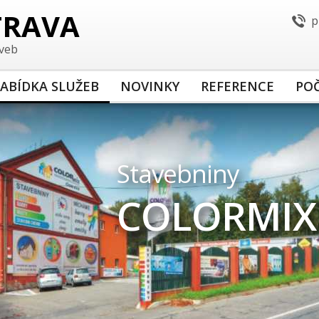
TRAVA
p
aveb
ABÍDKA SLUŽEB
NOVINKY
REFERENCE
POČ
Stavebniny
COLORMIX