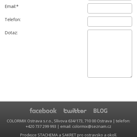
Email:*
Telefon:
Dotaz:
COLORMIX Ostrava s.r.o., Slívova 634/173, 710 00 Ostrava | telefon:
+420 737 299 993 | email: colormix@seznam.cz
Prodejce STACHEMA a SAKRET pro ostravsko a okolí.