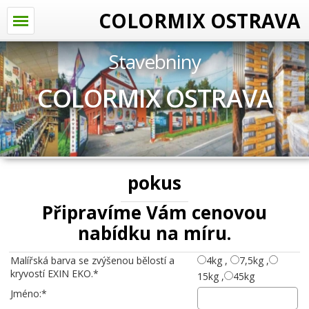
COLORMIX OSTRAVA
Stavebniny
COLORMIX OSTRAVA
pokus
Připravíme Vám cenovou
nabídku na míru.
Malířská barva se zvýšenou bělostí a
4kg ,
7,5kg ,
kryvostí EXIN EKO.*
15kg ,
45kg
Jméno:*